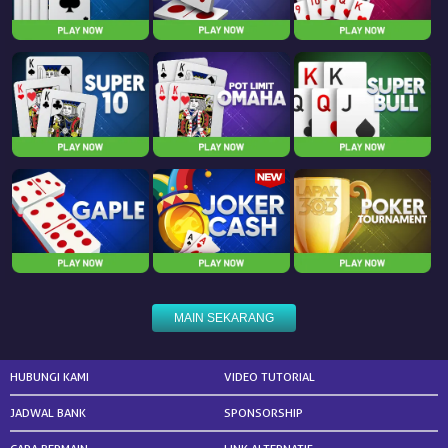
© Copyright 2026 lap4k303vip.net - All right reserved | 18+
MAIN SEKARANG
HUBUNGI KAMI
VIDEO TUTORIAL
JADWAL BANK
SPONSORSHIP