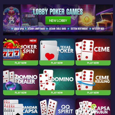
NEW
TANGKAS
RTP
DEPOSIT
WITHDRAW
PROMOSI
DOWNLOAD APLIKASI
REFERRAL
JACKPOT
VIP MEMBER
HUBUNGI KAMI